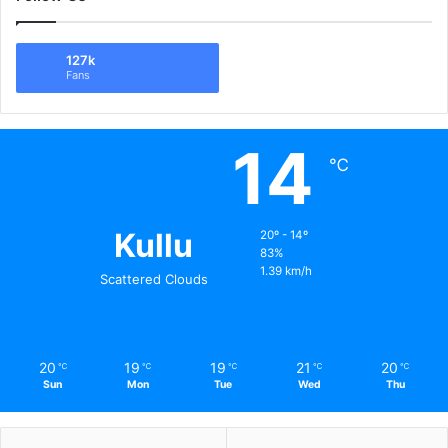
127k
Fans
14
℃
Kullu
20º - 14º
83%
1.39 km/h
Scattered Clouds
20
19
19
21
20
℃
℃
℃
℃
℃
Sun
Mon
Tue
Wed
Thu