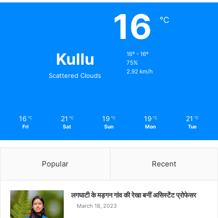
16
℃
Kullu
16º - 16º
75%
2.92 km/h
Scattered Clouds
16
21
19
19
21
℃
℃
℃
℃
℃
Fri
Sat
Sun
Mon
Tue
Popular
Recent
लगघाटी के मड़गन गांव की रेखा बनीं असिस्टेंट प्रोफेसर
March 18, 2023