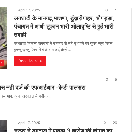
April 17, 2025
0
4
लगघाटी के मानगढ़,माशणा, डुंख़रीगाहर, चौपड़सा,
पंचायत में आंधी तूफान भारी ओलावृष्टि से हुई भारी
तबाही
प्रभावित किसानों बागबानो ने सरकार से लगे मुआवजे की गुहार न्यूज मिशन
कुल्लू कुल्लू जिला में बीती रात कई क्षेत्रों…
Read More »
ार
0
5
ुलिस नहीं दर्ज की एफआईआर -केडी पालसरा
कर भागे, युवक अस्पताल में भर्ती-एक…
April 17, 2025
0
26
नूरपुर ने डमटाल में पकड़ा 3 करोड़ की कीमत का