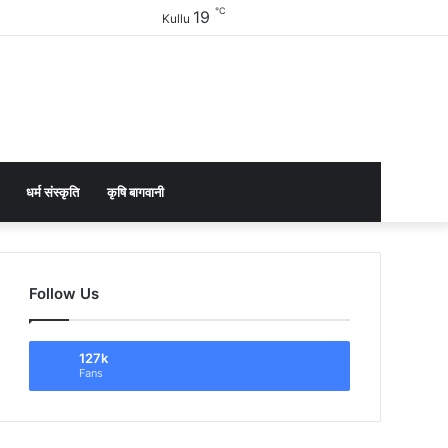
℃
19
Facebook
Twitter
YouTube
Instagram
Sidebar
Kullu
धर्म संस्कृति
कृषि बागवानी
Follow Us
127k
Fans