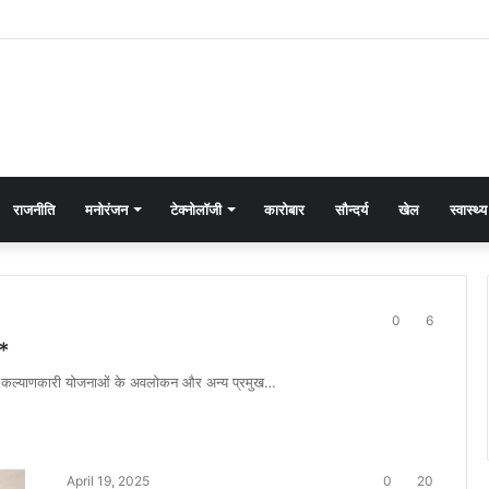
राजनीति
मनोरंजन
टेक्नोलॉजी
कारोबार
सौन्दर्य
खेल
स्वास्थ्य
0
6
व*
 के ” कल्याणकारी योजनाओं के अवलोकन और अन्य प्रमुख…
April 19, 2025
0
20