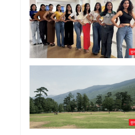
को
15500
फीट
कुल्
उंची
चोटी
पर
फहराया
कुल्