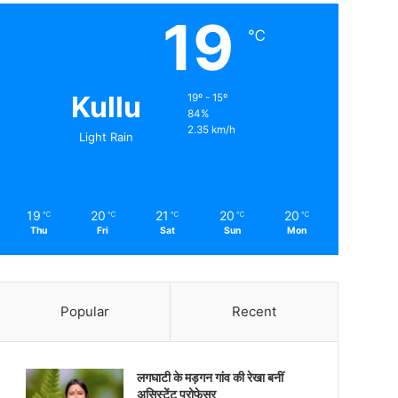
19
℃
Kullu
19º - 15º
84%
2.35 km/h
Light Rain
19
20
21
20
20
℃
℃
℃
℃
℃
Thu
Fri
Sat
Sun
Mon
Popular
Recent
लगघाटी के मड़गन गांव की रेखा बनीं
असिस्टेंट प्रोफेसर