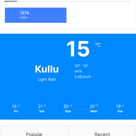
127k
Fans
15
℃
Kullu
16º - 15º
94%
0.68 km/h
Light Rain
16
21
20
20
19
℃
℃
℃
℃
℃
Fri
Sat
Sun
Mon
Tue
Popular
Recent