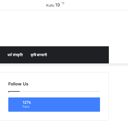
℃
19
Facebook
Twitter
YouTube
Instagram
Sidebar
Kullu
धर्म संस्कृति
कृषि बागवानी
Follow Us
127k
Fans