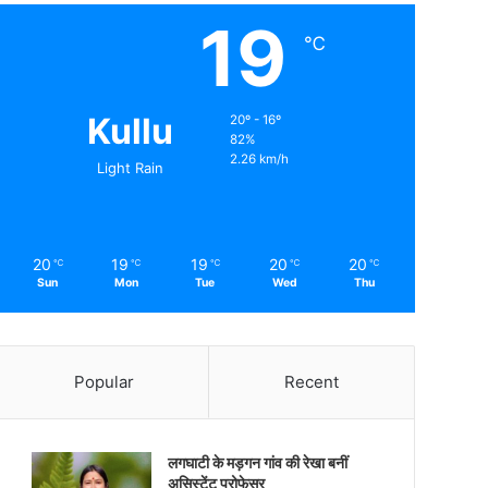
19
℃
Kullu
20º - 16º
82%
2.26 km/h
Light Rain
20
19
19
20
20
℃
℃
℃
℃
℃
Sun
Mon
Tue
Wed
Thu
Popular
Recent
लगघाटी के मड़गन गांव की रेखा बनीं
असिस्टेंट प्रोफेसर