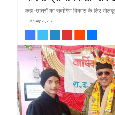
कहा-छात्रों का सर्वागिण विकास के लिए खेलकूद 
को
January 29, 2023
15500
Facebook
Twitter
LinkedIn
Pinterest
Reddit
Messenger
फीट
उंची
चोटी
पर
फहराया