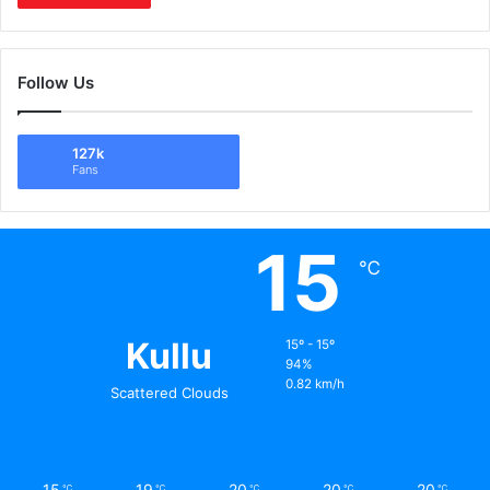
Follow Us
127k
Fans
15
℃
Kullu
15º - 15º
94%
0.82 km/h
Scattered Clouds
15
19
20
20
20
℃
℃
℃
℃
℃