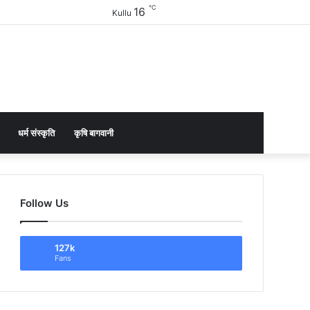
℃
16
Facebook
Twitter
YouTube
Instagram
Sidebar
Kullu
धर्म संस्कृति
कृषि बागवानी
Follow Us
127k
Fans