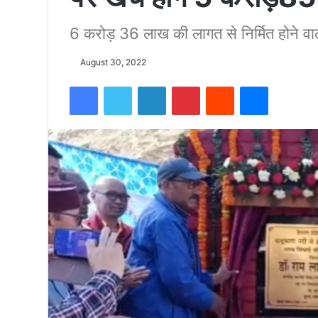
6 करोड़ 36 लाख की लागत से निर्मित होने वा
को
August 30, 2022
15500
Facebook
Twitter
LinkedIn
Pinterest
Reddit
Messenger
फीट
उंची
चोटी
पर
फहराया