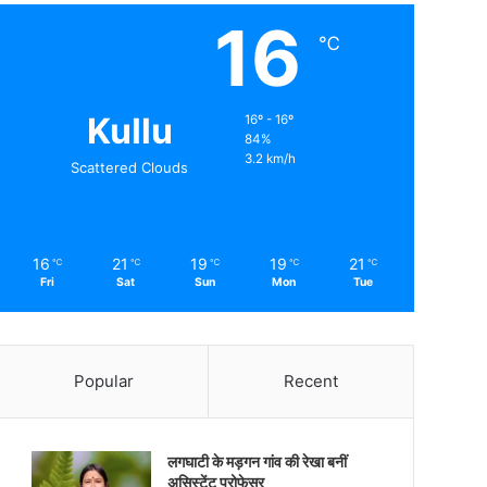
16
℃
Kullu
16º - 16º
84%
3.2 km/h
Scattered Clouds
16
21
19
19
21
℃
℃
℃
℃
℃
Fri
Sat
Sun
Mon
Tue
Popular
Recent
लगघाटी के मड़गन गांव की रेखा बनीं
असिस्टेंट प्रोफेसर