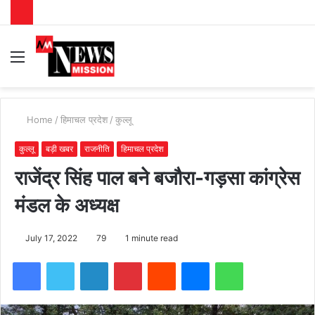
Menu
S
fo
Home
/
हिमाचल प्रदेश
/
कुल्लू
कुल्लू
बड़ी खबर
राजनीति
हिमाचल प्रदेश
राजेंद्र सिंह पाल बने बजौरा-गड़सा कांग्रेस
मंडल के अध्यक्ष
July 17, 2022
79
1 minute read
Facebook
Twitter
LinkedIn
Pinterest
Reddit
Messenger
WhatsApp