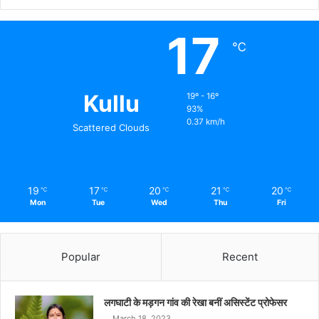
17
℃
Kullu
19º - 16º
93%
0.37 km/h
Scattered Clouds
19
17
20
21
20
℃
℃
℃
℃
℃
Mon
Tue
Wed
Thu
Fri
Popular
Recent
लगघाटी के मड़गन गांव की रेखा बनीं असिस्टेंट प्रोफेसर
March 18, 2023