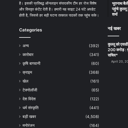
है। इसकी प्रतिबद्ध ऑनलाइन संपादकीय टीम हर रोज विशेष
भूतनाथ बैली
पहुंचे कुल्
और विस्तृत कंटेंट देती है। हमारी यह साइट 24 घंटे अपडेट
शर्मा
होती है, जिससे हर बड़ी घटना तत्काल पाठकों तक पहुंच सके।
नई खबर
Categories
कुल्लू को एसड
अन्य
(392)
200 करोड़ : म
कारोबार
(341)
सचिव*
April 20, 2
कृषि बागवानी
(60)
क्राइम
(368)
खेल
(161)
टेक्नोलॉजी
(65)
देश विदेश
(122)
धर्म संस्कृति
(441)
बड़ी खबर
(4,508)
मनोरंजन
(164)