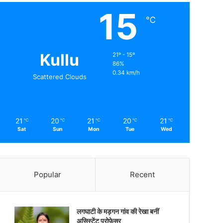
15
℃
Kullu
21º - 15º
86%
0.34 km/h
Scattered Clouds
21
20
21
20
21
℃
℃
℃
℃
℃
Sat
Sun
Mon
Tue
Wed
Popular
Recent
लगघाटी के मड़गन गांव की रेखा बनीं
असिस्टेंट प्रोफेसर