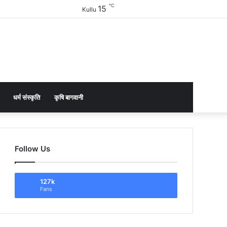
℃
15
Facebook
Twitter
YouTube
Instagram
Sidebar
Kullu
धर्म संस्कृति
कृषि बागवानी
Follow Us
127k
Fans