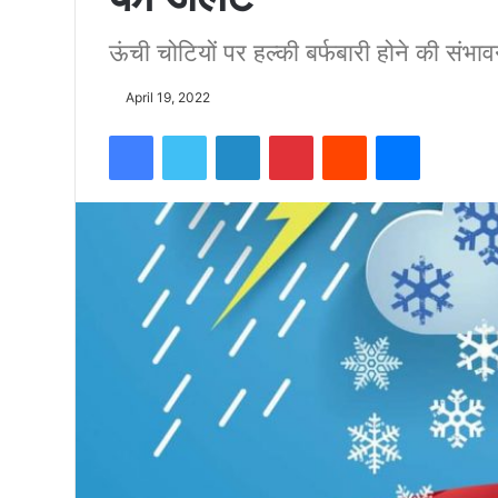
ऊंची चोटियों पर हल्की बर्फबारी होने की संभाव
को
April 19, 2022
15500
Facebook
Twitter
LinkedIn
Pinterest
Reddit
Messenger
फीट
उंची
चोटी
पर
फहराया