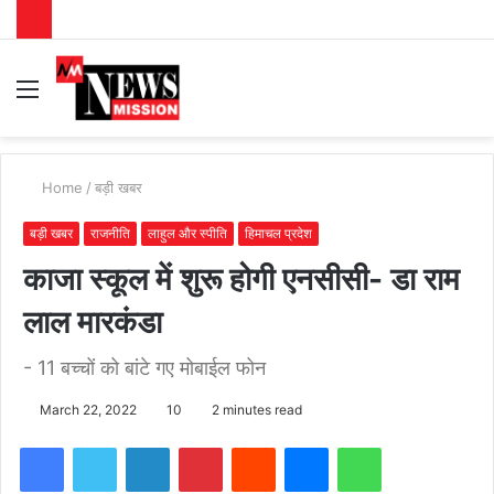
Menu
S
fo
Home
/
बड़ी खबर
बड़ी खबर
राजनीति
लाहुल और स्पीति
हिमाचल प्रदेश
काजा स्कूल में शुरू होगी एनसीसी- डा राम
लाल मारकंडा
- 11 बच्चों को बांटे गए मोबाईल फोन
March 22, 2022
10
2 minutes read
Facebook
Twitter
LinkedIn
Pinterest
Reddit
Messenger
WhatsApp