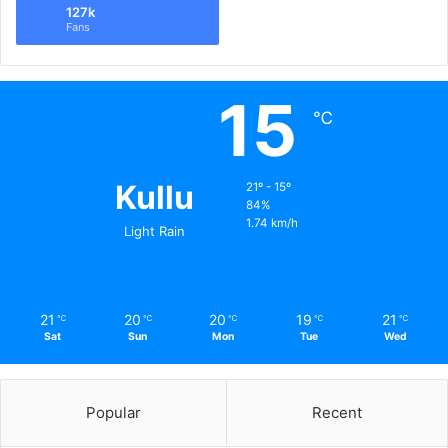
127k
Fans
15
℃
Kullu
21º - 15º
84%
1.74 km/h
Light Rain
21
20
20
19
21
℃
℃
℃
℃
℃
Sat
Sun
Mon
Tue
Wed
Popular
Recent