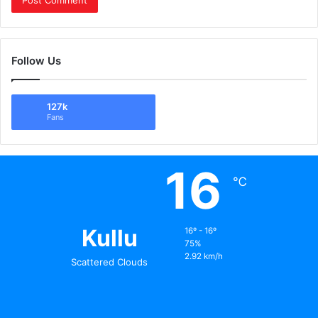
Follow Us
127k
Fans
16
℃
Kullu
16º - 16º
75%
2.92 km/h
Scattered Clouds