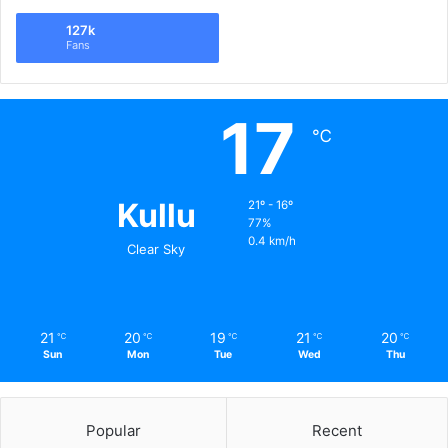
127k
Fans
17
℃
Kullu
21º - 16º
77%
0.4 km/h
Clear Sky
21
20
19
21
20
℃
℃
℃
℃
℃
Sun
Mon
Tue
Wed
Thu
Popular
Recent