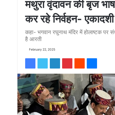
मथुरा वृंदावन की बृज भाषा
को
कर रहे निर्वहन- एकादशी
15500
कहा- भगवान रघुनाथ मंदिर में होलाष्टक पर सं
है आरती
फीट
February 22, 2025
उंची
Facebook
Twitter
LinkedIn
Pinterest
Reddit
Messenger
चोटी
पर
फहराया