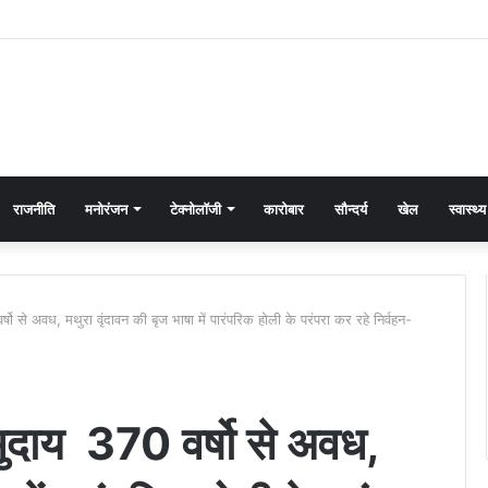
राजनीति
मनोरंजन
टेक्नोलॉजी
कारोबार
सौन्दर्य
खेल
स्वास्थ्य
्षो से अवध, मथुरा वृंदावन की बृज भाषा में पारंपरिक होली के परंपरा कर रहे निर्वहन-
समुदाय 370 वर्षो से अवध,