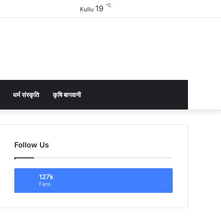
℃
19
Facebook
Twitter
YouTube
Instagram
Sidebar
Kullu
धर्म संस्कृति
कृषि बागवानी
Follow Us
127k
Fans