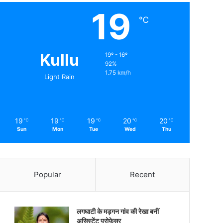
19
℃
Kullu
19º - 16º
92%
1.75 km/h
Light Rain
19
19
19
20
20
℃
℃
℃
℃
℃
Sun
Mon
Tue
Wed
Thu
Popular
Recent
लगघाटी के मड़गन गांव की रेखा बनीं
असिस्टेंट प्रोफेसर