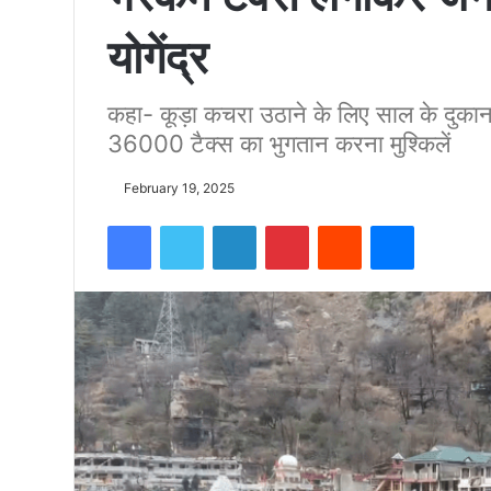
योगेंद्र
को
कहा- कूड़ा कचरा उठाने के लिए साल के दुकान
15500
36000 टैक्स का भुगतान करना मुश्किलें
फीट
February 19, 2025
Facebook
Twitter
LinkedIn
Pinterest
Reddit
Messenger
उंची
चोटी
पर
फहराया