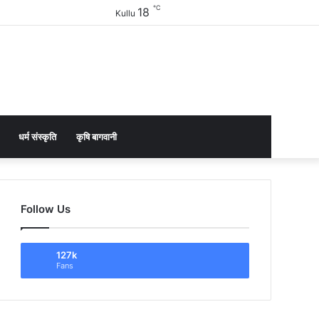
℃
18
Facebook
Twitter
YouTube
Instagram
Sidebar
Kullu
धर्म संस्कृति
कृषि बागवानी
Follow Us
127k
Fans