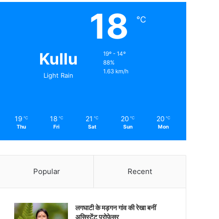
18
℃
Kullu
19º - 14º
88%
1.63 km/h
Light Rain
19
18
21
20
20
℃
℃
℃
℃
℃
Thu
Fri
Sat
Sun
Mon
Popular
Recent
लगघाटी के मड़गन गांव की रेखा बनीं
असिस्टेंट प्रोफेसर