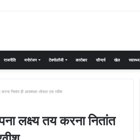
राजनीति
मनोरंजन
टेक्नोलॉजी
कारोबार
सौन्दर्य
खेल
स्वास्थ्य
तय करना नितांत ही आवश्यक-तोरूल एस रवीश
ना लक्ष्य तय करना नितांत
रवीश