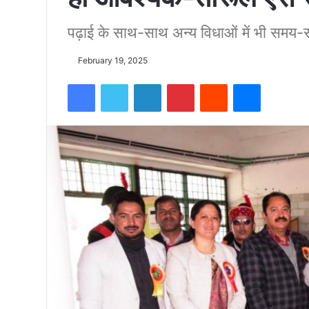
पढ़ाई के साथ-साथ अन्य विधाओं में भी समय
को
February 19, 2025
15500
Facebook
Twitter
LinkedIn
Pinterest
Reddit
Messenger
फीट
उंची
चोटी
पर
फहराया