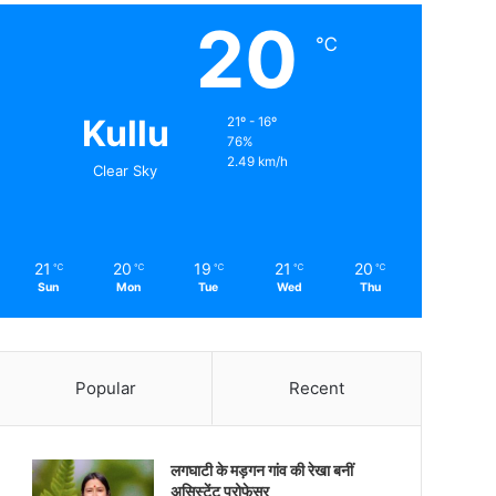
20
℃
Kullu
21º - 16º
76%
2.49 km/h
Clear Sky
21
20
19
21
20
℃
℃
℃
℃
℃
Sun
Mon
Tue
Wed
Thu
Popular
Recent
लगघाटी के मड़गन गांव की रेखा बनीं
असिस्टेंट प्रोफेसर