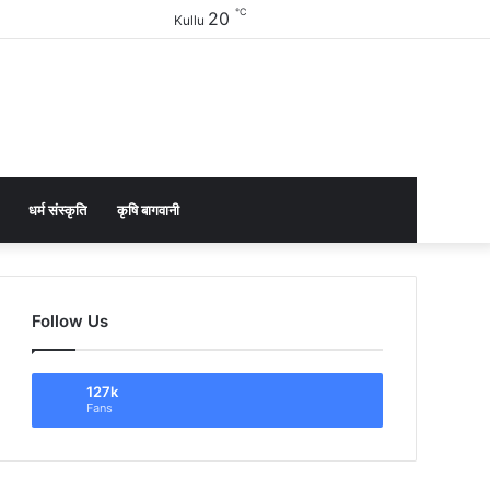
℃
20
Facebook
Twitter
YouTube
Instagram
Sidebar
Kullu
धर्म संस्कृति
कृषि बागवानी
Follow Us
127k
Fans