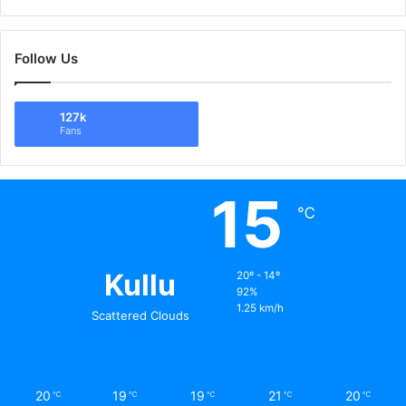
Follow Us
127k
Fans
15
℃
Kullu
20º - 14º
92%
1.25 km/h
Scattered Clouds
20
19
19
21
20
℃
℃
℃
℃
℃