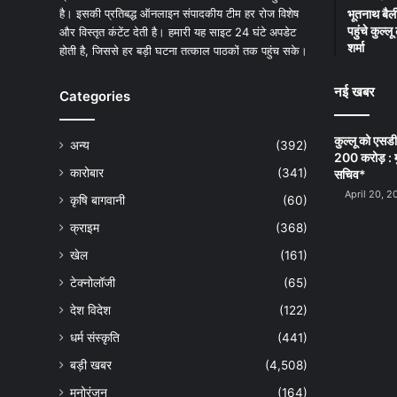
है। इसकी प्रतिबद्ध ऑनलाइन संपादकीय टीम हर रोज विशेष
भूतनाथ बैली
पहुंचे कुल्
और विस्तृत कंटेंट देती है। हमारी यह साइट 24 घंटे अपडेट
शर्मा
होती है, जिससे हर बड़ी घटना तत्काल पाठकों तक पहुंच सके।
नई खबर
Categories
कुल्लू को एसड
अन्य
(392)
200 करोड़ : म
कारोबार
(341)
सचिव*
April 20, 2
कृषि बागवानी
(60)
क्राइम
(368)
खेल
(161)
टेक्नोलॉजी
(65)
देश विदेश
(122)
धर्म संस्कृति
(441)
बड़ी खबर
(4,508)
मनोरंजन
(164)