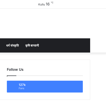
℃
16
Facebook
Twitter
YouTube
Instagram
Sidebar
Kullu
धर्म संस्कृति
कृषि बागवानी
Follow Us
127k
Fans