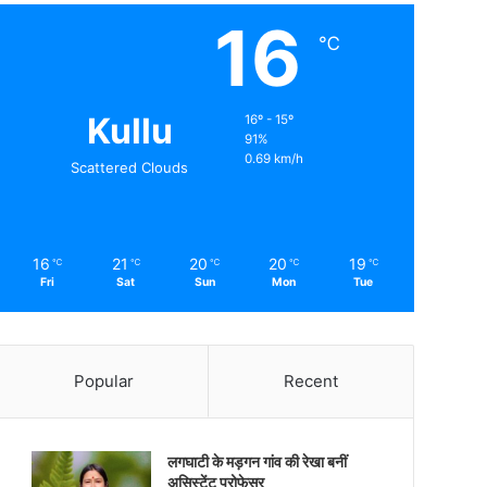
16
℃
Kullu
16º - 15º
91%
0.69 km/h
Scattered Clouds
16
21
20
20
19
℃
℃
℃
℃
℃
Fri
Sat
Sun
Mon
Tue
Popular
Recent
लगघाटी के मड़गन गांव की रेखा बनीं
असिस्टेंट प्रोफेसर