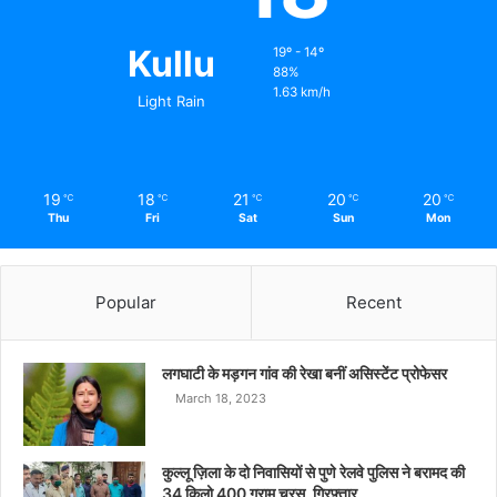
Kullu
19º - 14º
88%
1.63 km/h
Light Rain
19
18
21
20
20
℃
℃
℃
℃
℃
Thu
Fri
Sat
Sun
Mon
Popular
Recent
लगघाटी के मड़गन गांव की रेखा बनीं असिस्टेंट प्रोफेसर
March 18, 2023
कुल्लू ज़िला के दो निवासियों से पुणे रेलवे पुलिस ने बरामद की
34 किलो 400 ग्राम चरस, गिरफ़्तार