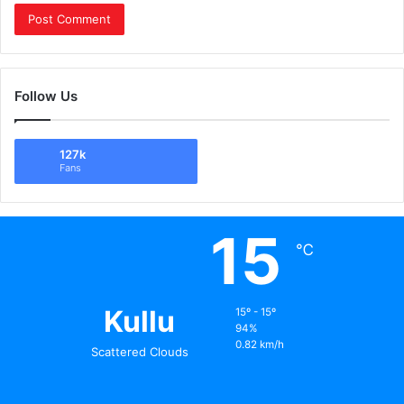
Follow Us
127k
Fans
15
℃
Kullu
15º - 15º
94%
0.82 km/h
Scattered Clouds