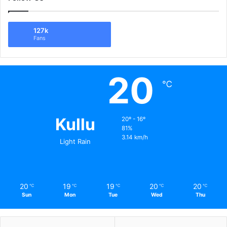
127k
Fans
20
℃
Kullu
20º - 16º
81%
3.14 km/h
Light Rain
20
19
19
20
20
℃
℃
℃
℃
℃
Sun
Mon
Tue
Wed
Thu