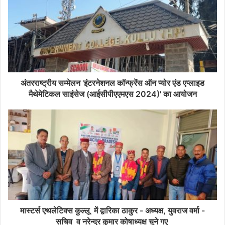
अंतरराष्ट्रीय सम्मेलन 'इंटरनेशनल कॉन्फ्रेंस ऑन प्योर एंड एप्लाइड
मैथेमेटिकल साइंसेज (आईसीपीएएमएस 2024)' का आयोजन
मास्टर्स एथलेटिक्स कुल्लू में द्वारिका ठाकुर - अध्यक्ष, युवराज वर्मा -
सचिव व नरेन्द्र कुमार कोषाध्यक्ष चुने गए