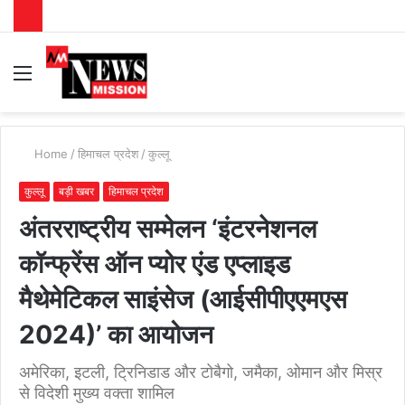
Menu
S
fo
Home
/
हिमाचल प्रदेश
/
कुल्लू
कुल्लू
बड़ी खबर
हिमाचल प्रदेश
अंतरराष्ट्रीय सम्मेलन ‘इंटरनेशनल
कॉन्फ्रेंस ऑन प्योर एंड एप्लाइड
मैथेमेटिकल साइंसेज (आईसीपीएएमएस
2024)’ का आयोजन
अमेरिका, इटली, ट्रिनिडाड और टोबैगो, जमैका, ओमान और मिस्र
से विदेशी मुख्य वक्ता शामिल