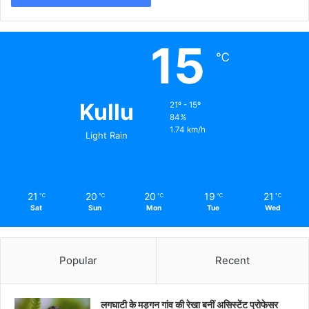
15
℃
Kullu
21º - 15º
84%
1.74 km/h
Light Rain
21
20
20
19
21
℃
℃
℃
℃
℃
Sat
Sun
Mon
Tue
Wed
Popular
Recent
लगघाटी के मड़गन गांव की रेखा बनीं असिस्टेंट प्रोफेसर