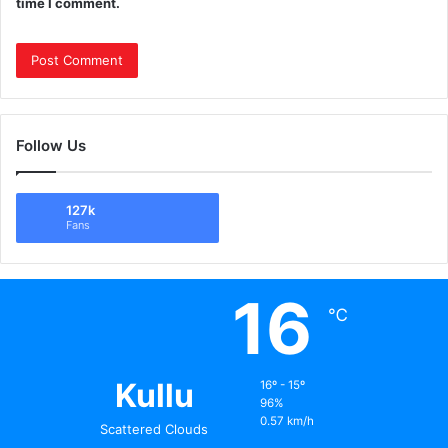
time I comment.
Follow Us
127k
Fans
16
℃
Kullu
16º - 15º
96%
0.57 km/h
Scattered Clouds