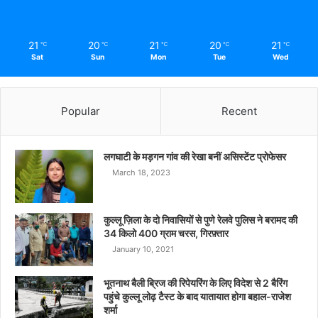
21
20
21
20
21
℃
℃
℃
℃
℃
Sat
Sun
Mon
Tue
Wed
Popular
Recent
लगघाटी के मड़गन गांव की रेखा बनीं असिस्टेंट प्रोफेसर
March 18, 2023
कुल्लू ज़िला के दो निवासियों से पुणे रेलवे पुलिस ने बरामद की
34 किलो 400 ग्राम चरस, गिरफ़्तार
January 10, 2021
भूतनाथ बैली ब्रिज की रिपेयरिंग के लिए विदेश से 2 बैरिंग
पहुंचे कुल्लू लोढ़ टैस्ट के बाद यातायात होगा बहाल-राजेश
शर्मा