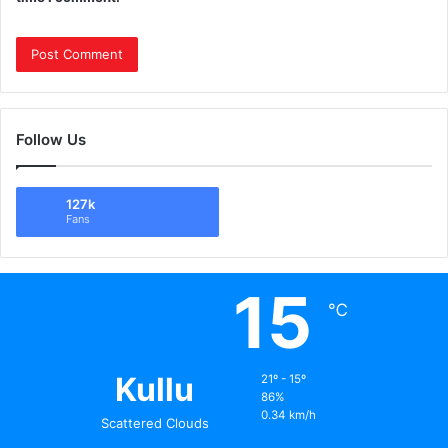
Follow Us
127k
Fans
15
℃
Kullu
21º - 15º
86%
0.34 km/h
Scattered Clouds