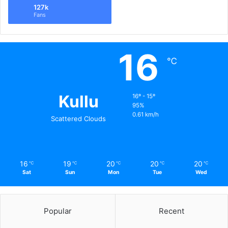
127k
Fans
16
℃
Kullu
16º - 15º
95%
0.61 km/h
Scattered Clouds
16
19
20
20
20
℃
℃
℃
℃
℃
Sat
Sun
Mon
Tue
Wed
Popular
Recent