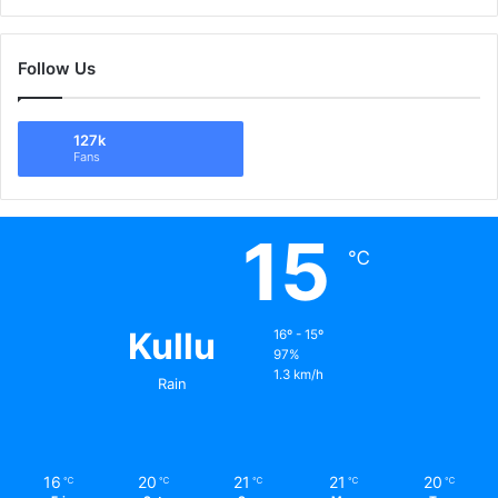
Follow Us
127k
Fans
15
℃
Kullu
16º - 15º
97%
1.3 km/h
Rain
16
20
21
21
20
℃
℃
℃
℃
℃