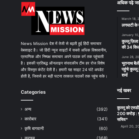
अधिक पढ़े जा
March 18, 
लगघाटी के म
January 10
कुल्लू ज़िला
News Mission देश में तेजी से बढ़ती हुई हिंदी समाचार
की 34 किलो
वेबसाइट है। जो हिंदी न्यूज साइटों में सबसे अधिक विश्वसनीय,
प्रमाणिक और निष्पक्ष समाचार अपने पाठक वर्ग तक पहुंचाती
June 28, 2
है। इसकी प्रतिबद्ध ऑनलाइन संपादकीय टीम हर रोज विशेष
भूतनाथ बैली
पहुंचे कुल्
और विस्तृत कंटेंट देती है। हमारी यह साइट 24 घंटे अपडेट
शर्मा
होती है, जिससे हर बड़ी घटना तत्काल पाठकों तक पहुंच सके।
नई खबर
Categories
कुल्लू को एसड
अन्य
(392)
200 करोड़ : म
कारोबार
(341)
सचिव*
April 20, 2
कृषि बागवानी
(60)
क्राइम
(368)