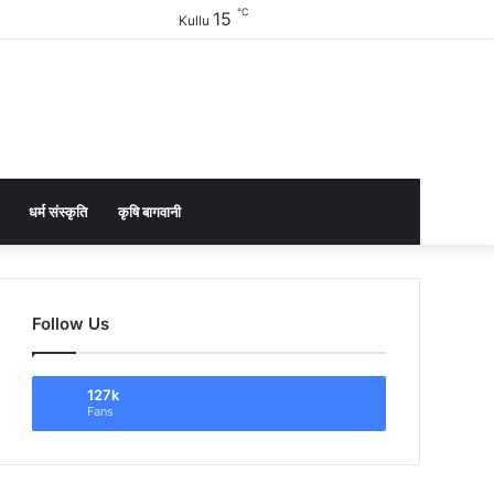
℃
15
Facebook
Twitter
YouTube
Instagram
Sidebar
Kullu
धर्म संस्कृति
कृषि बागवानी
Follow Us
127k
Fans