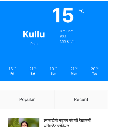
15
℃
Kullu
16º - 15º
96%
1.55 km/h
Rain
16
21
19
21
20
℃
℃
℃
℃
℃
Fri
Sat
Sun
Mon
Tue
Popular
Recent
लगघाटी के मड़गन गांव की रेखा बनीं
असिस्टेंट प्रोफेसर