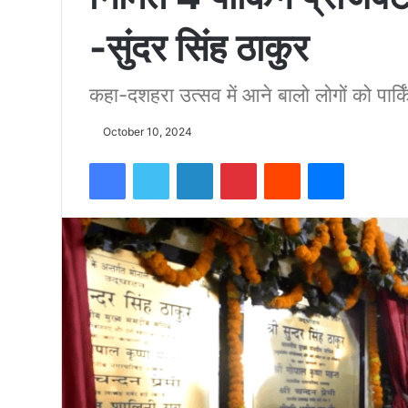
-सुंदर सिंह ठाकुर
को
कहा-दशहरा उत्सव में आने बालो लोगों को पार्क
15500
October 10, 2024
फीट
Facebook
Twitter
LinkedIn
Pinterest
Reddit
Messenger
उंची
चोटी
पर
फहराया