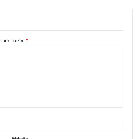
ds are marked
*
Website