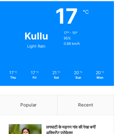
17
℃
Kullu
17º - 15º
95%
0.88 km/h
Light Rain
17
17
21
20
20
℃
℃
℃
℃
℃
Thu
Fri
Sat
Sun
Mon
Popular
Recent
लगघाटी के मड़गन गांव की रेखा बनीं
असिस्टेंट प्रोफेसर