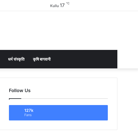
℃
17
Facebook
Twitter
YouTube
Instagram
Sidebar
Kullu
धर्म संस्कृति
कृषि बागवानी
Follow Us
127k
Fans