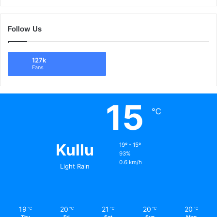
Follow Us
127k
Fans
15
℃
Kullu
19º - 15º
93%
0.6 km/h
Light Rain
19
20
21
20
20
℃
℃
℃
℃
℃