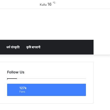
℃
16
Facebook
Twitter
YouTube
Instagram
Sidebar
Kullu
धर्म संस्कृति
कृषि बागवानी
Follow Us
127k
Fans