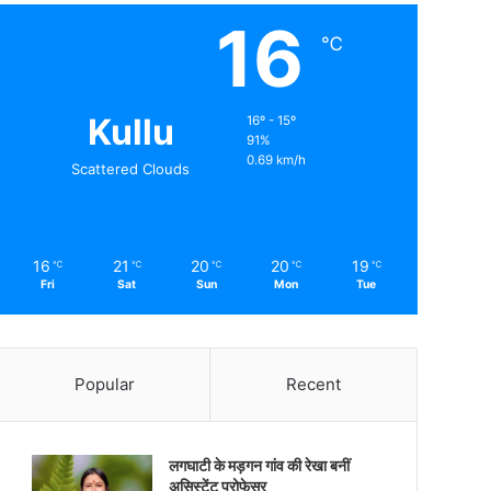
16
℃
Kullu
16º - 15º
91%
0.69 km/h
Scattered Clouds
16
21
20
20
19
℃
℃
℃
℃
℃
Fri
Sat
Sun
Mon
Tue
Popular
Recent
लगघाटी के मड़गन गांव की रेखा बनीं
असिस्टेंट प्रोफेसर