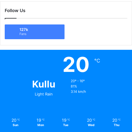
Follow Us
127k
Fans
20
℃
Kullu
20º - 16º
81%
3.14 km/h
Light Rain
20
19
19
20
20
℃
℃
℃
℃
℃
Sun
Mon
Tue
Wed
Thu