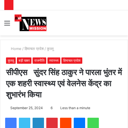
Menu
S
fo
Home
/
हिमाचल प्रदेश
/
कुल्लू
कुल्लू
बड़ी खबर
राजनीति
स्वास्थ्य
हिमाचल प्रदेश
सीपीएस सुंदर सिंह ठाकुर ने पारला भुंतर में
एक शहरी स्वास्थ्य एवं वेलनेस केंद्र का
शुभारंभ किया
September 25, 2024
6
Less than a minute
Facebook
Twitter
LinkedIn
Pinterest
Reddit
Messenger
WhatsApp