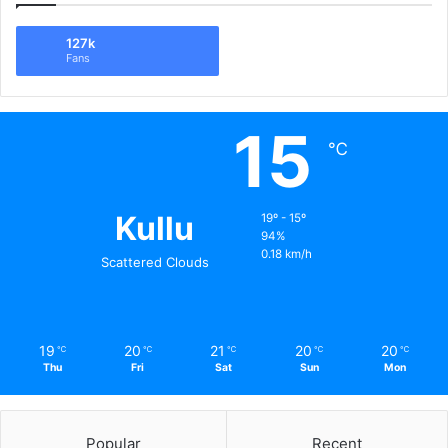
127k
Fans
15
℃
Kullu
19º - 15º
94%
0.18 km/h
Scattered Clouds
19
20
21
20
20
℃
℃
℃
℃
℃
Thu
Fri
Sat
Sun
Mon
Popular
Recent