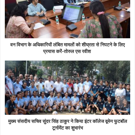
वन विभाग के अधिकारियों लंबित मामलों को शीघ्रता से निपटने के लिए
प्रयास करें-तोरुल एस रवीश
मुख्य संसदीय सचिव सुंदर सिंह ठाकुर ने किया इंटर कॉलेज वूमेन फुटबॉल
टूर्नामेंट का शुभारंभ