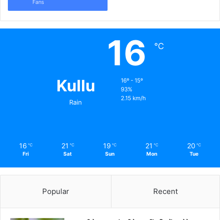
Fans
16
℃
Kullu
16º - 15º
93%
2.15 km/h
Rain
16
21
19
21
20
℃
℃
℃
℃
℃
Fri
Sat
Sun
Mon
Tue
Popular
Recent