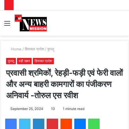
Menu
S
fo
Home
/
हिमाचल प्रदेश
/
कुल्लू
कुल्लू
बड़ी खबर
हिमाचल प्रदेश
प्रवासी श्रमिकों, रेहड़ी-फड़ी एवं फेरी वालों
और अन्य बाहरी कामगारों का पंजीकरण
अनिवार्य -तोरुल एस रवीश
September 25, 2024
10
1 minute read
Facebook
Twitter
LinkedIn
Pinterest
Reddit
Messenger
WhatsApp