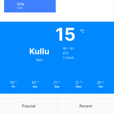
127k
Fans
15
℃
Kullu
16º - 15º
97%
1.3 km/h
Rain
16
20
21
21
20
℃
℃
℃
℃
℃
Fri
Sat
Sun
Mon
Tue
Popular
Recent