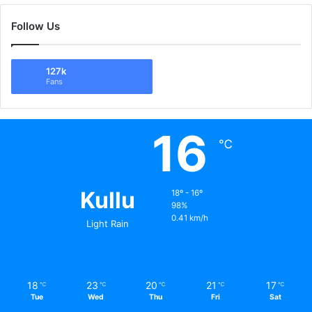
Follow Us
127k
Fans
16
℃
Kullu
18º - 16º
98%
0.41 km/h
Light Rain
18
23
20
21
17
℃
℃
℃
℃
℃
Tue
Wed
Thu
Fri
Sat