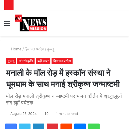
Menu
S
fo
Home
/
हिमाचल प्रदेश
/
कुल्लू
कुल्लू
धर्म संस्कृति
बड़ी खबर
हिमाचल प्रदेश
मनाली के मॉल रोड़ में इस्कॉन संस्था ने
धूमधाम के साथ मनाई श्रीकृष्ण जन्माष्टमी
मॉल रोड़ मनाली श्रीकृष्ण जन्माष्टमी पर भजन कीर्तन में श्रद्धालुओं
संग झूमें पर्यटक
August 25, 2024
19
1 minute read
Facebook
Twitter
LinkedIn
Pinterest
Reddit
Messenger
WhatsApp