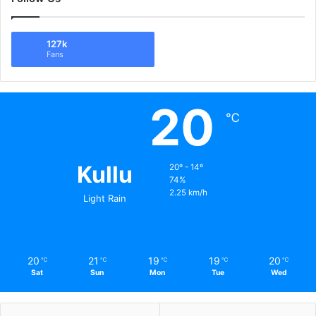
127k
Fans
20
℃
Kullu
20º - 14º
74%
2.25 km/h
Light Rain
20
21
19
19
20
℃
℃
℃
℃
℃
Sat
Sun
Mon
Tue
Wed