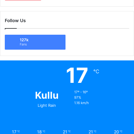
Follow Us
127k
Fans
17
℃
Kullu
17º - 16º
97%
1.16 km/h
Light Rain
17
18
21
21
20
℃
℃
℃
℃
℃