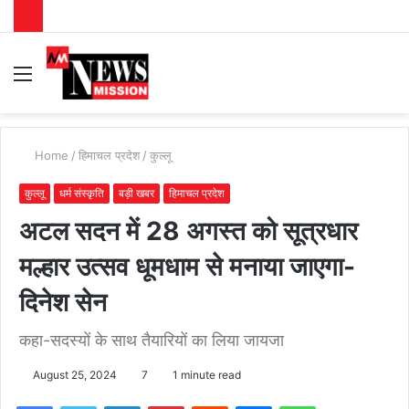
Menu
S
fo
Home
/
हिमाचल प्रदेश
/
कुल्लू
कुल्लू
धर्म संस्कृति
बड़ी खबर
हिमाचल प्रदेश
अटल सदन में 28 अगस्त को सूत्रधार
मल्हार उत्सव धूमधाम से मनाया जाएगा-
दिनेश सेन
कहा-सदस्यों के साथ तैयारियों का लिया जायजा
August 25, 2024
7
1 minute read
Facebook
Twitter
LinkedIn
Pinterest
Reddit
Messenger
WhatsApp