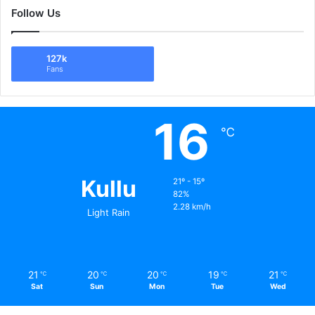
Follow Us
127k
Fans
16
℃
Kullu
21º - 15º
82%
2.28 km/h
Light Rain
21
20
20
19
21
℃
℃
℃
℃
℃
Sat
Sun
Mon
Tue
Wed