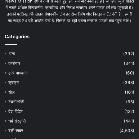
News Mission देश में तेजी से बढ़ती हुई हिंदी समाचार वेबसाइट है। जो हिंदी न्यूज साइटों
में सबसे अधिक विश्वसनीय, प्रमाणिक और निष्पक्ष समाचार अपने पाठक वर्ग तक पहुंचाती है।
इसकी प्रतिबद्ध ऑनलाइन संपादकीय टीम हर रोज विशेष और विस्तृत कंटेंट देती है। हमारी
यह साइट 24 घंटे अपडेट होती है, जिससे हर बड़ी घटना तत्काल पाठकों तक पहुंच सके।
Categories
अन्य
(392)
कारोबार
(341)
कृषि बागवानी
(60)
क्राइम
(368)
खेल
(161)
टेक्नोलॉजी
(65)
देश विदेश
(122)
धर्म संस्कृति
(441)
बड़ी खबर
(4,508)