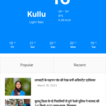
Kullu
16º - 15º
91%
0.38 km/h
Light Rain
16
21
20
20
19
℃
℃
℃
℃
℃
Fri
Sat
Sun
Mon
Tue
Popular
Recent
लगघाटी के मड़गन गांव की रेखा बनीं असिस्टेंट प्रोफेसर
March 18, 2023
कुल्लू ज़िला के दो निवासियों से पुणे रेलवे पुलिस ने बरामद की
34 किलो 400 ग्राम चरस, गिरफ़्तार