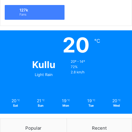
127k
Fans
20
℃
Kullu
20º - 14º
72%
2.8 km/h
Light Rain
20
21
19
19
20
℃
℃
℃
℃
℃
Sat
Sun
Mon
Tue
Wed
Popular
Recent