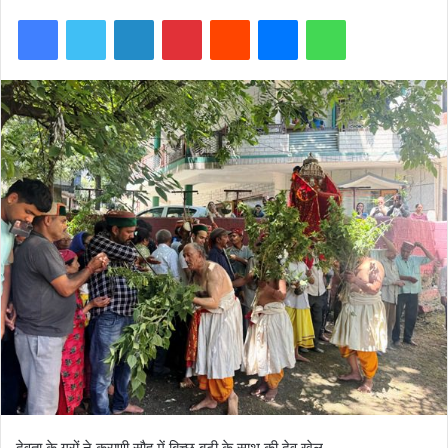
Facebook
Twitter
LinkedIn
Pinterest
Reddit
Messenger
WhatsApp
देवता के गुरों ने कराणी सौह में बिच्छू बूटी के साथ की देव खेल