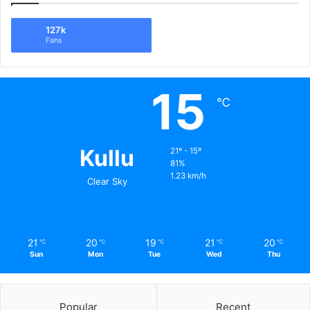
127k
Fans
15
℃
Kullu
21º - 15º
81%
1.23 km/h
Clear Sky
21
20
19
21
20
℃
℃
℃
℃
℃
Sun
Mon
Tue
Wed
Thu
Popular
Recent