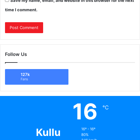
Save my name, email, and website in this browser for the next
time I comment.
Follow Us
127k
Fans
16
℃
Kullu
16º - 16º
80%