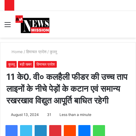
Menu
S
fo
Home
/
हिमाचल प्रदेश
/
कुल्लू
कुल्लू
बड़ी खबर
हिमाचल प्रदेश
11 के0. वी० कलहैली फीडर की उच्च ताप
लाइनों के नीचे पेड़ों के कटान एवं समान्य
रखरखाव विद्युत आपूर्ति बाधित रहेगी
August 13, 2024
31
Less than a minute
Facebook
Twitter
LinkedIn
Pinterest
Reddit
Messenger
WhatsApp