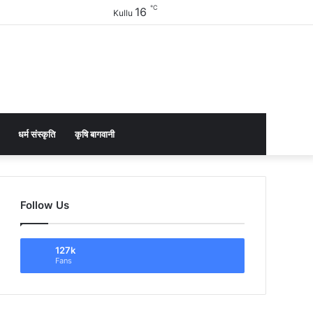
℃
16
Facebook
Twitter
YouTube
Instagram
Sidebar
Kullu
धर्म संस्कृति
कृषि बागवानी
Follow Us
127k
Fans