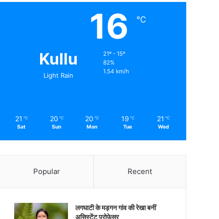
16
℃
Kullu
21º - 15º
82%
1.54 km/h
Light Rain
21
20
20
19
21
℃
℃
℃
℃
℃
Sat
Sun
Mon
Tue
Wed
Popular
Recent
लगघाटी के मड़गन गांव की रेखा बनीं
असिस्टेंट प्रोफेसर