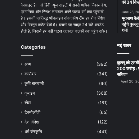
की 34 किलो
वेबसाइट है। जो हिंदी न्यूज साइटों में सबसे अधिक विश्वसनीय,
प्रमाणिक और निष्पक्ष समाचार अपने पाठक वर्ग तक पहुंचाती
June 28, 2
है। इसकी प्रतिबद्ध ऑनलाइन संपादकीय टीम हर रोज विशेष
भूतनाथ बैली
पहुंचे कुल्
और विस्तृत कंटेंट देती है। हमारी यह साइट 24 घंटे अपडेट
शर्मा
होती है, जिससे हर बड़ी घटना तत्काल पाठकों तक पहुंच सके।
नई खबर
Categories
कुल्लू को एसड
अन्य
(392)
200 करोड़ : म
कारोबार
(341)
सचिव*
April 20, 2
कृषि बागवानी
(60)
क्राइम
(368)
खेल
(161)
टेक्नोलॉजी
(65)
देश विदेश
(122)
धर्म संस्कृति
(441)