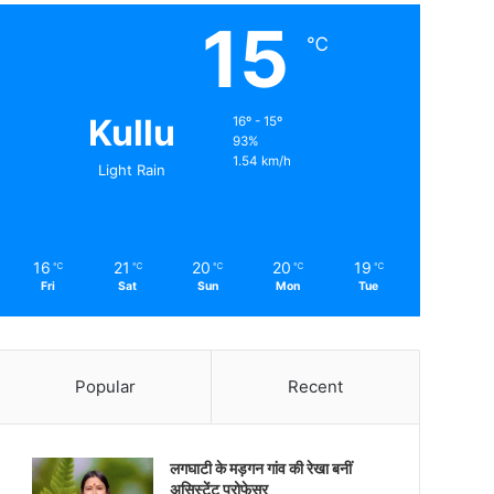
15
℃
Kullu
16º - 15º
93%
1.54 km/h
Light Rain
16
21
20
20
19
℃
℃
℃
℃
℃
Fri
Sat
Sun
Mon
Tue
Popular
Recent
लगघाटी के मड़गन गांव की रेखा बनीं
असिस्टेंट प्रोफेसर