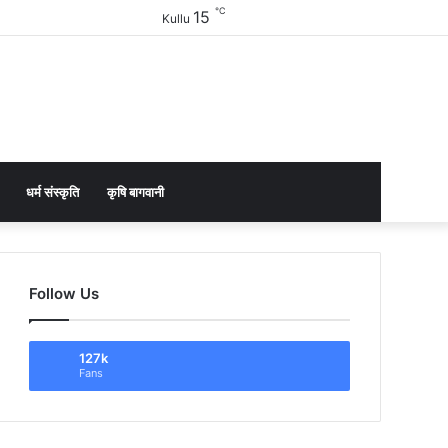
℃
15
Facebook
Twitter
YouTube
Instagram
Sidebar
Kullu
धर्म संस्कृति
कृषि बागवानी
Follow Us
127k
Fans