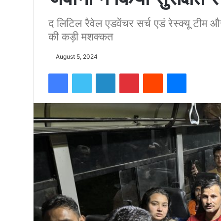
द लिटिल रैवेल एडवेंचर सर्च एडं रेस्क्यू टीम 
को
की कड़ी मशक्कत
15500
August 5, 2024
Facebook
Twitter
LinkedIn
Pinterest
Reddit
Messenger
फीट
उंची
चोटी
पर
फहराया