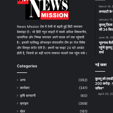
March 18, 
लगघाटी के म
January 10
कुल्लू ज़िला
News Mission देश में तेजी से बढ़ती हुई हिंदी समाचार
की 34 किलो
वेबसाइट है। जो हिंदी न्यूज साइटों में सबसे अधिक विश्वसनीय,
प्रमाणिक और निष्पक्ष समाचार अपने पाठक वर्ग तक पहुंचाती
June 28, 2
है। इसकी प्रतिबद्ध ऑनलाइन संपादकीय टीम हर रोज विशेष
भूतनाथ बैली
पहुंचे कुल्
और विस्तृत कंटेंट देती है। हमारी यह साइट 24 घंटे अपडेट
शर्मा
होती है, जिससे हर बड़ी घटना तत्काल पाठकों तक पहुंच सके।
नई खबर
Categories
कुल्लू को एसड
अन्य
(392)
200 करोड़ : म
कारोबार
(341)
सचिव*
April 20, 2
कृषि बागवानी
(60)
क्राइम
(368)
खेल
(161)