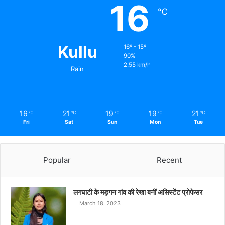
16
℃
Kullu
16º - 15º
90%
2.55 km/h
Rain
16
21
19
19
21
℃
℃
℃
℃
℃
Fri
Sat
Sun
Mon
Tue
Popular
Recent
लगघाटी के मड़गन गांव की रेखा बनीं असिस्टेंट प्रोफेसर
March 18, 2023