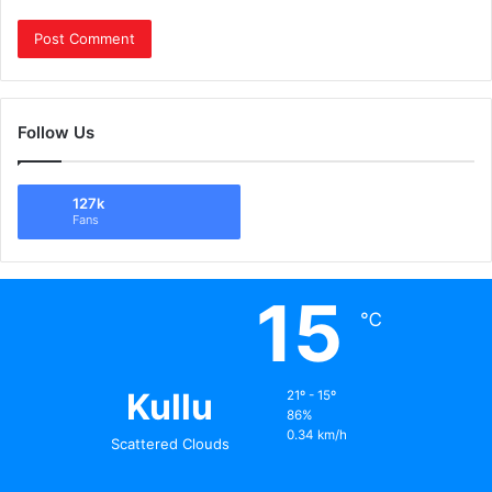
Follow Us
127k
Fans
15
℃
Kullu
21º - 15º
86%
0.34 km/h
Scattered Clouds