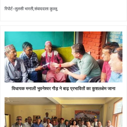
रिपोर्ट-तुलसी भारती,संवाददाता कुल्लू
विधायक मनाली भुवनेश्वर गौड़ ने बाढ़ प्रभावितों का कुशलक्षेम जाना