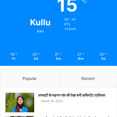
15
℃
Kullu
16º - 15º
97%
1.3 km/h
Rain
16
20
21
21
20
℃
℃
℃
℃
℃
Fri
Sat
Sun
Mon
Tue
Popular
Recent
लगघाटी के मड़गन गांव की रेखा बनीं असिस्टेंट प्रोफेसर
March 18, 2023