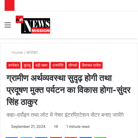
Menu
S
fo
Home
/
कारोबार
कारोबार
कुल्लू
बड़ी खबर
राजनीति
सौन्दर्य
हिमाचल प्रदेश
ग्रामीण अर्थव्यवस्था सुदृढ़ होगी तथा
प्रदूषण मुक्त पर्यटन का विकास होगा-सुंदर
सिंह ठाकुर
कहा-दर्पोइन तथा लोट में नेचर इंटरप्रिटेशन सेंटर बनाए जायेंगे
September 21, 2024
16
1 minute read
Facebook
Twitter
LinkedIn
Pinterest
Reddit
Messenger
WhatsApp