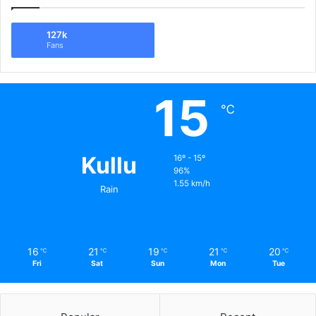
127k
Fans
15
℃
Kullu
16º - 15º
96%
1.55 km/h
Rain
16
21
19
21
20
℃
℃
℃
℃
℃
Fri
Sat
Sun
Mon
Tue