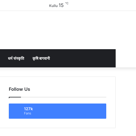
℃
15
Facebook
Twitter
YouTube
Instagram
Sidebar
Kullu
धर्म संस्कृति
कृषि बागवानी
Follow Us
127k
Fans