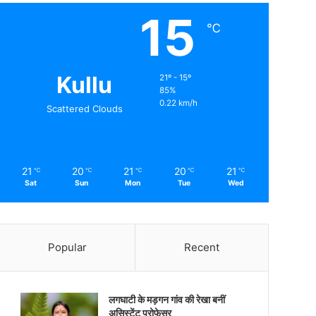
15
℃
Kullu
21º - 15º
85%
0.22 km/h
Scattered Clouds
21
20
21
20
21
℃
℃
℃
℃
℃
Sat
Sun
Mon
Tue
Wed
Popular
Recent
लगघाटी के मड़गन गांव की रेखा बनीं
असिस्टेंट प्रोफेसर