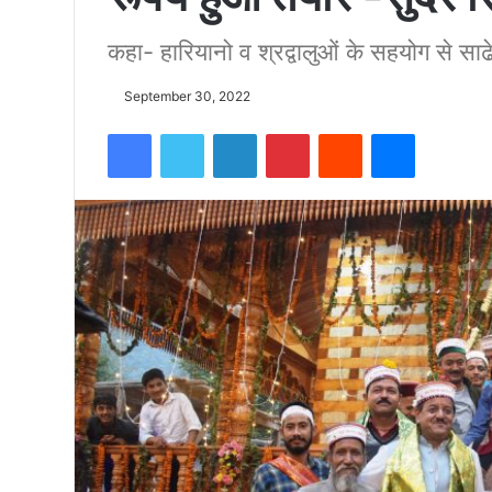
कहा- हारियानो व श्रद्वालुओं के सहयोग से साढे 4
को
September 30, 2022
15500
Facebook
Twitter
LinkedIn
Pinterest
Reddit
Messenger
फीट
उंची
चोटी
पर
फहराया