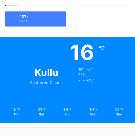
127k
Fans
16
℃
Kullu
16º - 16º
75%
2.92 km/h
Scattered Clouds
16
21
19
19
21
℃
℃
℃
℃
℃
Fri
Sat
Sun
Mon
Tue