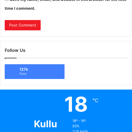
time I comment.
Follow Us
127k
Fans
18
℃
Kullu
18º - 16º
93%
2.14 km/h